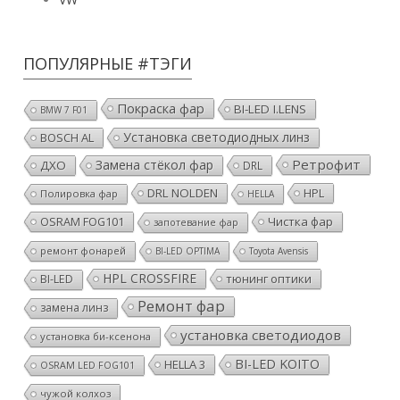
ПОПУЛЯРНЫЕ #ТЭГИ
Покраска фар
BI-LED I.LENS
BMW 7 F01
Установка светодиодных линз
BOSCH AL
Ретрофит
Замена стёкол фар
ДХО
DRL
DRL NOLDEN
HPL
Полировка фар
HELLA
OSRAM FOG101
Чистка фар
запотевание фар
ремонт фонарей
BI-LED OPTIMA
Toyota Avensis
HPL CROSSFIRE
тюнинг оптики
BI-LED
Ремонт фар
замена линз
установка светодиодов
установка би-ксенона
BI-LED KOITO
HELLA 3
OSRAM LED FOG101
чужой колхоз