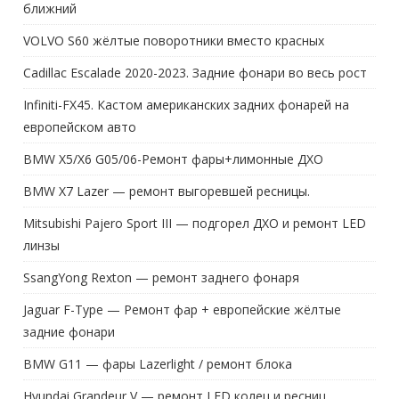
ближний
VOLVO S60 жёлтые поворотники вместо красных
Cadillac Escalade 2020-2023. Задние фонари во весь рост
Infiniti-FX45. Кастом американских задних фонарей на
европейском авто
BMW X5/X6 G05/06-Ремонт фары+лимонные ДХО
BMW X7 Lazer — ремонт выгоревшей ресницы.
Mitsubishi Pajero Sport III — подгорел ДХО и ремонт LED
линзы
SsangYong Rexton — ремонт заднего фонаря
Jaguar F-Type — Ремонт фар + европейские жёлтые
задние фонари
BMW G11 — фары Lazerlight / ремонт блока
Hyundai Grandeur V — ремонт LED колец и ресниц