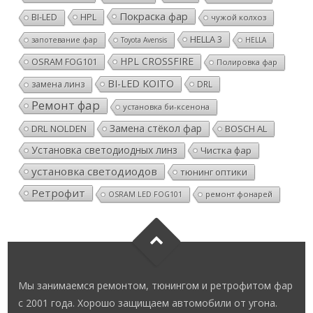
Покраска фар
HPL
BI-LED
чужой колхоз
HELLA 3
запотевание фар
Toyota Avensis
HELLA
HPL CROSSFIRE
OSRAM FOG101
Полировка фар
BI-LED KOITO
замена линз
DRL
Ремонт фар
установка би-ксенона
Замена стёкол фар
DRL NOLDEN
BOSCH AL
Установка светодиодных линз
Чистка фар
установка светодиодов
тюнинг оптики
Ретрофит
ремонт фонарей
OSRAM LED FOG101
Мы занимаемся ремонтом, тюнингом и ретрофитом фар
с 2001 года. Хорошо защищаем автомобили от угона.