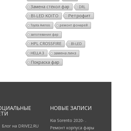
Замена стёкол фар
DRL
Ретрофит
BI-LED KOITO
ремонт фонарей
Toyota Avensis
запотевание фар
HPL CROSSFIRE
BI-LED
HELLA 3
замена линз
Покраска фар
ОЦИАЛЬНЫЕ
НОВЫЕ ЗАПИСИ
ЕТИ
Kia Sorento 2020- .
Блог на DRIVE2.RU
Ремонт корпуса фары