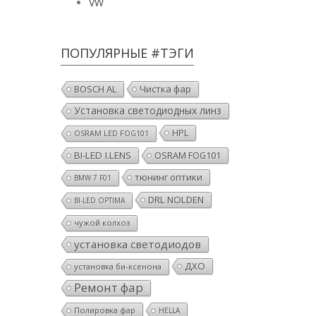
VW
ПОПУЛЯРНЫЕ #ТЭГИ
BOSCH AL
Чистка фар
Установка светодиодных линз
HPL
OSRAM LED FOG101
BI-LED I.LENS
OSRAM FOG101
тюнинг оптики
BMW 7 F01
DRL NOLDEN
BI-LED OPTIMA
чужой колхоз
установка светодиодов
ДХО
установка би-ксенона
Ремонт фар
Полировка фар
HELLA