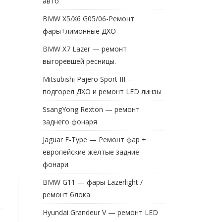
авто
BMW X5/X6 G05/06-Ремонт
фары+лимонные ДХО
BMW X7 Lazer — ремонт
выгоревшей ресницы.
Mitsubishi Pajero Sport III —
подгорел ДХО и ремонт LED линзы
SsangYong Rexton — ремонт
заднего фонаря
Jaguar F-Type — Ремонт фар +
европейские жёлтые задние
фонари
BMW G11 — фары Lazerlight /
ремонт блока
Hyundai Grandeur V — ремонт LED