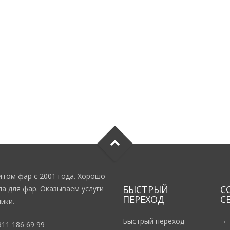
том фар с 2001 года. Хорошо
БЫСТРЫЙ
С
а для фар. Оказываем услуги
ПЕРЕХОД
С
ики.
Быстрый переход
911 186 69 99