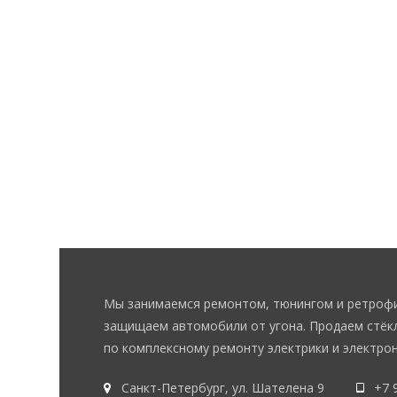
Мы занимаемся ремонтом, тюнингом и ретрофи
защищаем автомобили от угона. Продаем стёкл
по комплексному ремонту электрики и электрон
Санкт-Петербург, ул. Шателена 9
+7 