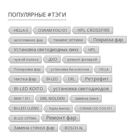
ПОПУЛЯРНЫЕ #ТЭГИ
HPL CROSSFIRE
HELLA 3
OSRAM FOG101
Покраска фар
тюнинг оптики
запотевание фар
Установка светодиодных линз
HPL
ДХО
чужой колхоз
ремонт фонарей
Полировка фар
установка би-ксенона
HELLA
Ретрофит
Чистка фар
BI-LED
DRL
установка светодиодов
BI-LED KOITO
DRL NOLDEN
замена линз
BMW 7 F01
BI-LED I.LENS
Toyota Avensis
OSRAM LED FOG101
Ремонт фар
BI-LED OPTIMA
Замена стёкол фар
BOSCH AL