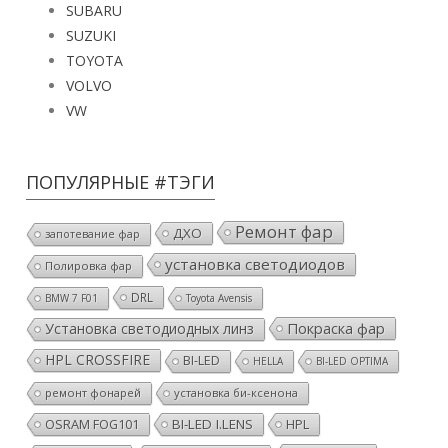
SUBARU
SUZUKI
TOYOTA
VOLVO
VW
ПОПУЛЯРНЫЕ #ТЭГИ
Ремонт фар
ДХО
запотевание фар
установка светодиодов
Полировка фар
DRL
BMW 7 F01
Toyota Avensis
Покраска фар
Установка светодиодных линз
HPL CROSSFIRE
BI-LED
HELLA
BI-LED OPTIMA
ремонт фонарей
установка би-ксенона
OSRAM FOG101
BI-LED I.LENS
HPL