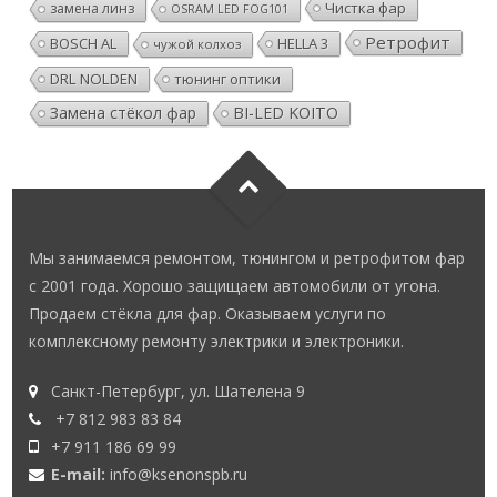
Чистка фар
замена линз
OSRAM LED FOG101
Ретрофит
BOSCH AL
HELLA 3
чужой колхоз
DRL NOLDEN
тюнинг оптики
Замена стёкол фар
BI-LED KOITO
Мы занимаемся ремонтом, тюнингом и ретрофитом фар
с 2001 года. Хорошо защищаем автомобили от угона.
Продаем стёкла для фар. Оказываем услуги по
комплексному ремонту электрики и электроники.
Санкт-Петербург, ул. Шателена 9
+7 812 983 83 84
+7 911 186 69 99
E-mail:
info@ksenonspb.ru