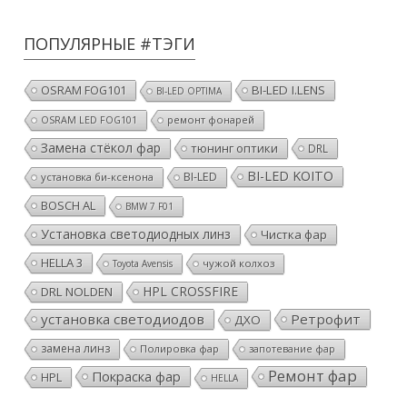
ПОПУЛЯРНЫЕ #ТЭГИ
OSRAM FOG101
BI-LED I.LENS
BI-LED OPTIMA
ремонт фонарей
OSRAM LED FOG101
Замена стёкол фар
тюнинг оптики
DRL
BI-LED KOITO
BI-LED
установка би-ксенона
BOSCH AL
BMW 7 F01
Установка светодиодных линз
Чистка фар
HELLA 3
чужой колхоз
Toyota Avensis
HPL CROSSFIRE
DRL NOLDEN
установка светодиодов
Ретрофит
ДХО
замена линз
Полировка фар
запотевание фар
Ремонт фар
Покраска фар
HPL
HELLA