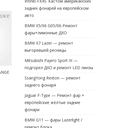
Infiniti-FX45. Кастом американских
задних фонарей на европейском
авто
BMW X5/X6 G05/06-Ремонт
фары+лимонные ДХО
BMW X7 Lazer — ремонт
выгоревшей ресницы.
Mitsubishi Pajero Sport III —
подгорел ДХО и ремонт LED линзы
ANGE
SsangYong Rexton — ремонт
заднего фонаря
Jaguar F-Type — Ремонт фар +
европейские жёлтые задние
фонари
BMW G11 — фары Lazerlight /
ремонт блока