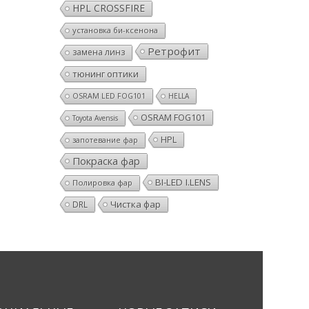
HPL CROSSFIRE
установка би-ксенона
Ретрофит
замена линз
тюнинг оптики
OSRAM LED FOG101
HELLA
OSRAM FOG101
Toyota Avensis
HPL
запотевание фар
Покраска фар
BI-LED I.LENS
Полировка фар
Чистка фар
DRL