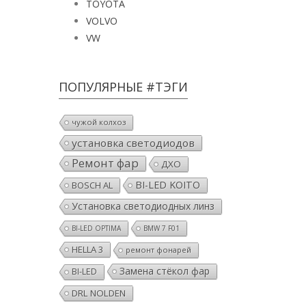
TOYOTA
VOLVO
VW
ПОПУЛЯРНЫЕ #ТЭГИ
чужой колхоз
установка светодиодов
Ремонт фар
ДХО
BI-LED KOITO
BOSCH AL
Установка светодиодных линз
BI-LED OPTIMA
BMW 7 F01
HELLA 3
ремонт фонарей
Замена стёкол фар
BI-LED
DRL NOLDEN