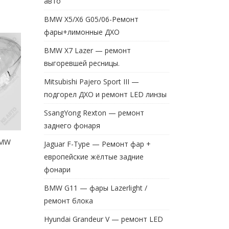
авто
BMW X5/X6 G05/06-Ремонт
фары+лимонные ДХО
BMW X7 Lazer — ремонт
выгоревшей ресницы.
Mitsubishi Pajero Sport III —
подгорел ДХО и ремонт LED линзы
SsangYong Rexton — ремонт
заднего фонаря
BMW
Jaguar F-Type — Ремонт фар +
европейские жёлтые задние
фонари
BMW G11 — фары Lazerlight /
ремонт блока
Hyundai Grandeur V — ремонт LED