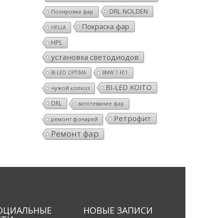
DRL NOLDEN
Полировка фар
Покраска фар
HELLA
HPL
установка светодиодов
BI-LED OPTIMA
BMW 7 F01
BI-LED KOITO
чужой колхоз
DRL
запотевание фар
Ретрофит
ремонт фонарей
Ремонт фар
ОЦИАЛЬНЫЕ
НОВЫЕ ЗАПИСИ