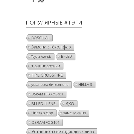
VW
ПОПУЛЯРНЫЕ #ТЭГИ
BOSCH AL
Замена стёкол фар
BI-LED
Toyota Avensis
тюнинг оптики
HPL CROSSFIRE
HELLA 3
установка би-ксенона
OSRAM LED FOG101
BI-LED I.LENS
ДХО
Чистка фар
замена линз
OSRAM FOG101
Установка светодиодных линз