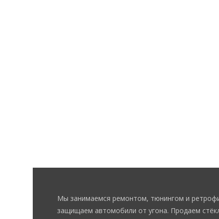
Мы занимаемся ремонтом, тюнингом и ретрофи
защищаем автомобили от угона. Продаем стёкл