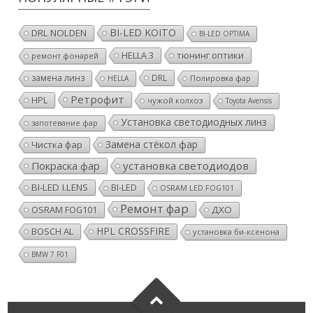
BI-LED KOITO
DRL NOLDEN
BI-LED OPTIMA
HELLA 3
тюнинг оптики
ремонт фонарей
замена линз
DRL
Полировка фар
HELLA
Ретрофит
HPL
чужой колхоз
Toyota Avensis
Установка светодиодных линз
запотевание фар
Замена стёкол фар
Чистка фар
Покраска фар
установка светодиодов
BI-LED I.LENS
BI-LED
OSRAM LED FOG101
Ремонт фар
OSRAM FOG101
ДХО
HPL CROSSFIRE
BOSCH AL
установка би-ксенона
BMW 7 F01