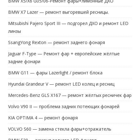
BMW X5/X6 G05/06-Ремонт фары+лимонные ДХО
BMW X7 Lazer — ремонт выгоревшей ресницы.
Mitsubishi Pajero Sport III — подгорел ДХО и ремонт LED
линзы
SsangYong Rexton — ремонт заднего фонаря
Jaguar F-Type — Ремонт фар + европейские жёлтые
задние фонари
BMW G11 — фары Lazerlight / ремонт блока
Hyundai Grandeur V — ремонт LED колец и ресниц
Mercedes-Benz GLS X167 — ремонт жёлтых ресничек фар
Volvo V90 II — проблема задних потеющих фонарей
KIA OPTIMA 4 — ремонт фонаря
VOLVO S60 — замена стекла фары+отражатель