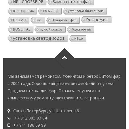
HPL CROSSFIRE
Замена стёкол фар
установка би-ксенона
BI-LED OPTIMA
BMW 7 F01
Ретрофит
HELLA 3
DRL
Полировка фар
BOSCH AL
чужой колхоз
Toyota Avensis
установка светодиодов
HELLA
Мы занимаемся ремонтом, тюнингом и ретрофитом фар
с 2001 года. Хорошо защищаем автомобили от угона.
Продаем стёкла для фар. Оказываем услуги по
комплексному ремонту электрики и электроники.
Санкт-Петербург, ул. Шателена 9
+7 812 983 83 84
+7 911 186 69 99