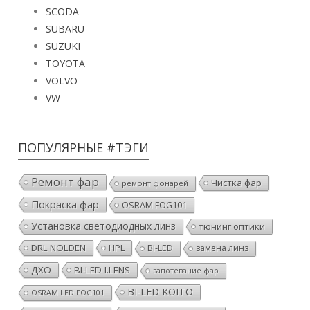
SCODA
SUBARU
SUZUKI
TOYOTA
VOLVO
VW
ПОПУЛЯРНЫЕ #ТЭГИ
Ремонт фар
Чистка фар
ремонт фонарей
Покраска фар
OSRAM FOG101
Установка светодиодных линз
тюнинг оптики
DRL NOLDEN
HPL
BI-LED
замена линз
ДХО
BI-LED I.LENS
запотевание фар
BI-LED KOITO
OSRAM LED FOG101