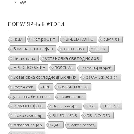
VW
ПОПУЛЯРНЫЕ #ТЭГИ
Ретрофит
BI-LED KOITO
HELLA
BMW 7 F01
Замена стёкол фар
BI-LED
BI-LED OPTIMA
установка светодиодов
Чистка фар
HPL CROSSFIRE
BOSCH AL
ремонт фонарей
Установка светодиодных линз
OSRAM LED FOG101
HPL
OSRAM FOG101
Toyota Avensis
замена линз
установка би-ксенона
Ремонт фар
HELLA 3
DRL
Полировка фар
Покраска фар
BI-LED I.LENS
DRL NOLDEN
ДХО
чужой колхоз
запотевание фар