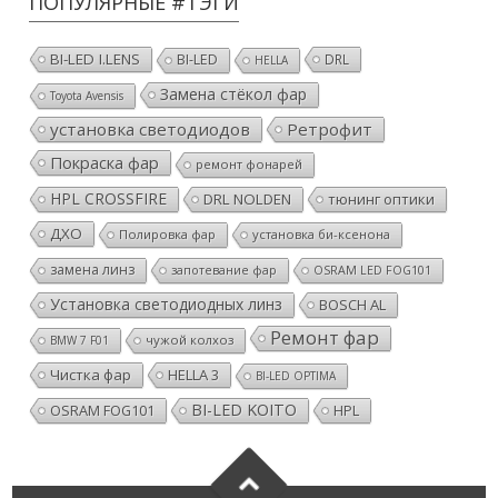
ПОПУЛЯРНЫЕ #ТЭГИ
BI-LED I.LENS
BI-LED
DRL
HELLA
Замена стёкол фар
Toyota Avensis
установка светодиодов
Ретрофит
Покраска фар
ремонт фонарей
HPL CROSSFIRE
DRL NOLDEN
тюнинг оптики
ДХО
Полировка фар
установка би-ксенона
замена линз
запотевание фар
OSRAM LED FOG101
Установка светодиодных линз
BOSCH AL
Ремонт фар
чужой колхоз
BMW 7 F01
Чистка фар
HELLA 3
BI-LED OPTIMA
BI-LED KOITO
OSRAM FOG101
HPL