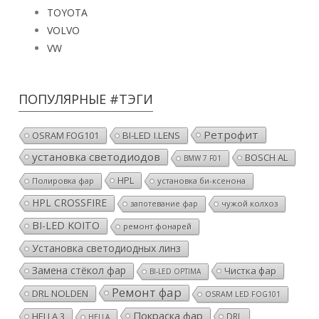
TOYOTA
VOLVO
VW
ПОПУЛЯРНЫЕ #ТЭГИ
Ретрофит
OSRAM FOG101
BI-LED I.LENS
установка светодиодов
BOSCH AL
BMW 7 F01
HPL
Полировка фар
установка би-ксенона
HPL CROSSFIRE
чужой колхоз
запотевание фар
BI-LED KOITO
ремонт фонарей
Установка светодиодных линз
Замена стёкол фар
Чистка фар
BI-LED OPTIMA
Ремонт фар
DRL NOLDEN
OSRAM LED FOG101
Покраска фар
HELLA 3
DRL
HELLA