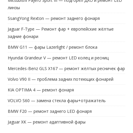
Mitsubishi Pajero Sport III — подгорел ДХО и ремонт LED
линзы
SsangYong Rexton — ремонт заднего фонаря
Jaguar F-Type — Ремонт фар + европейские жёлтые
задние фонари
BMW G11 — фары Lazerlight / ремонт блока
Hyundai Grandeur V — ремонт LED колец и ресниц
Mercedes-Benz GLS X167 — ремонт жёлтых ресничек фар
Volvo V90 II — проблема задних потеющих фонарей
KIA OPTIMA 4 — ремонт фонаря
VOLVO S60 — замена стекла фары+отражатель
BMW F20 — ремонт заднего LED фонаря
Jaguar XK — ремонт адаптивной фары