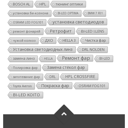
BOSCH AL
HPL
тюнинг оптики
установка би-ксенона
BI-LED OPTIMA
BMW 7 F01
установка светодиодов
OSRAM LED FOG101
Ретрофит
BI-LED I.LENS
ремонт фонарей
ДХО
HELLA 3
Чистка фар
чужой колхоз
Установка светодиодных линз
DRL NOLDEN
Ремонт фар
замена линз
BI-LED
HELLA
Замена стёкол фар
Полировка фар
HPL CROSSFIRE
DRL
запотевание фар
Покраска фар
OSRAM FOG101
Toyota Avensis
BI-LED KOITO