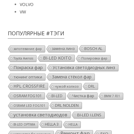
VW
ПОПУЛЯРНЫЕ #ТЭГИ
BOSCH AL
замена линз
запотевание фар
BI-LED KOITO
Полировка фар
Toyota Avensis
Покраска фар
Установка светодиодных линз
Замена стёкол фар
тюнинг оптики
HPL CROSSFIRE
DRL
чужой колхоз
OSRAM FOG101
Чистка фар
BI-LED
BMW 7 F01
DRL NOLDEN
OSRAM LED FOG101
установка светодиодов
BI-LED I.LENS
HELLA 3
BI-LED OPTIMA
HELLA
Ремонт фар
ДХО
установка би-ксенона