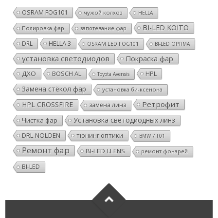
OSRAM FOG101
чужой колхоз
HELLA
BI-LED KOITO
Полировка фар
запотевание фар
HELLA 3
DRL
OSRAM LED FOG101
BI-LED OPTIMA
установка светодиодов
Покраска фар
ДХО
BOSCH AL
HPL
Toyota Avensis
Замена стёкол фар
установка би-ксенона
Ретрофит
HPL CROSSFIRE
замена линз
Установка светодиодных линз
Чистка фар
DRL NOLDEN
тюнинг оптики
BMW 7 F01
Ремонт фар
BI-LED I.LENS
ремонт фонарей
BI-LED