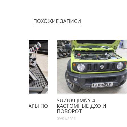
ПОХОЖИЕ ЗАПИСИ
 .
SUZUKI JIMNY 4 —
VOLV
 ФАРЫ ПО
КАСТОМНЫЕ ДХО И
ШТА
ПОВОРОТ
09/01/2
09/01/2026
Здравс