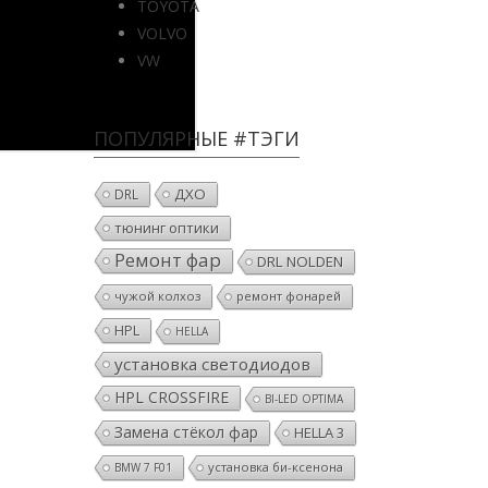
TOYOTA
VOLVO
VW
ПОПУЛЯРНЫЕ #ТЭГИ
ДХО
DRL
тюнинг оптики
Ремонт фар
DRL NOLDEN
чужой колхоз
ремонт фонарей
HPL
HELLA
установка светодиодов
HPL CROSSFIRE
BI-LED OPTIMA
Замена стёкол фар
HELLA 3
установка би-ксенона
BMW 7 F01