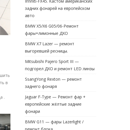
Infiniti-FX45. Кастом американских
задних фонарей на европейском
авто
BMW X5/X6 G05/06-Ремонт
фары+лимонные ДХО
BMW X7 Lazer — ремонт
выгоревшей ресницы.
Mitsubishi Pajero Sport III —
подгорел ДХО и ремонт LED линзы
чшить
SsangYong Rexton — ремонт
ть в
заднего фонаря
Jaguar F-Type — Ремонт фар +
а .
европейские жёлтые задние
фонари
BMW G11 — фары Lazerlight /
ремонт блока