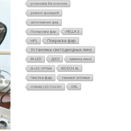
установка би-ксенона
ремонт фонарей
запотевание фар
HELLA 3
Полировка фар
Покраска фар
HPL
Установка светодиодных линз
ДХО
BI-LED
замена линз
BOSCH AL
BI-LED OPTIMA
Чистка фар
тюнинг оптики
DRL
OSRAM LED FOG101