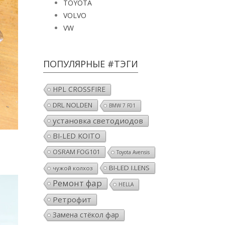
TOYOTA
VOLVO
VW
ПОПУЛЯРНЫЕ #ТЭГИ
HPL CROSSFIRE
DRL NOLDEN
BMW 7 F01
установка светодиодов
BI-LED KOITO
OSRAM FOG101
Toyota Avensis
BI-LED I.LENS
чужой колхоз
Ремонт фар
HELLA
Ретрофит
Замена стёкол фар