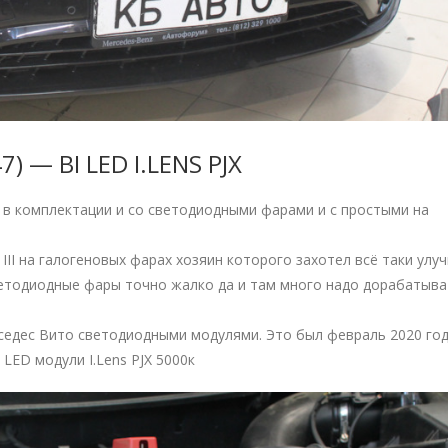
) — BI LED I.LENS PJX
т в комплектации и со светодиодными фарами и с простыми на
 III на галогеновых фарах хозяин которого захотел всё таки улу
ветодиодные фары точно жалко да и там много надо дорабатыва
едес Вито светодиодными модулями. Это был февраль 2020 год
ED модули I.Lens PJX 5000к