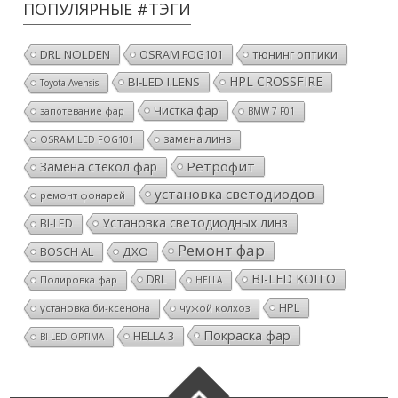
ПОПУЛЯРНЫЕ #ТЭГИ
DRL NOLDEN
OSRAM FOG101
тюнинг оптики
HPL CROSSFIRE
BI-LED I.LENS
Toyota Avensis
Чистка фар
запотевание фар
BMW 7 F01
замена линз
OSRAM LED FOG101
Ретрофит
Замена стёкол фар
установка светодиодов
ремонт фонарей
Установка светодиодных линз
BI-LED
Ремонт фар
BOSCH AL
ДХО
BI-LED KOITO
DRL
Полировка фар
HELLA
HPL
установка би-ксенона
чужой колхоз
Покраска фар
HELLA 3
BI-LED OPTIMA