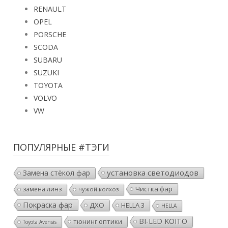
RENAULT
OPEL
PORSCHE
SCODA
SUBARU
SUZUKI
TOYOTA
VOLVO
VW
ПОПУЛЯРНЫЕ #ТЭГИ
установка светодиодов
Замена стёкол фар
Чистка фар
замена линз
чужой колхоз
Покраска фар
ДХО
HELLA 3
HELLA
BI-LED KOITO
тюнинг оптики
Toyota Avensis