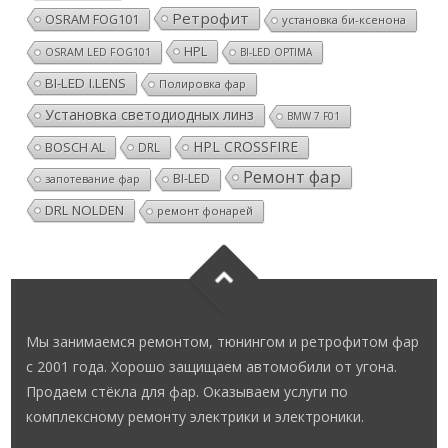
Ретрофит
OSRAM FOG101
установка би-ксенона
HPL
OSRAM LED FOG101
BI-LED OPTIMA
BI-LED I.LENS
Полировка фар
Установка светодиодных линз
BMW 7 F01
HPL CROSSFIRE
BOSCH AL
DRL
Ремонт фар
BI-LED
запотевание фар
DRL NOLDEN
ремонт фонарей
Мы занимаемся ремонтом, тюнингом и ретрофитом фар
с 2001 года. Хорошо защищаем автомобили от угона.
Продаем стёкла для фар. Оказываем услуги по
комплексному ремонту электрики и электроники.