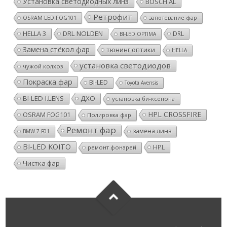
Установка светодиодных линз
BOSCH AL
Ретрофит
OSRAM LED FOG101
запотевание фар
HELLA 3
DRL NOLDEN
DRL
BI-LED OPTIMA
Замена стёкол фар
тюнинг оптики
HELLA
установка светодиодов
чужой колхоз
Покраска фар
BI-LED
Toyota Avensis
BI-LED I.LENS
ДХО
установка би-ксенона
HPL CROSSFIRE
OSRAM FOG101
Полировка фар
Ремонт фар
замена линз
BMW 7 F01
BI-LED KOITO
HPL
ремонт фонарей
Чистка фар