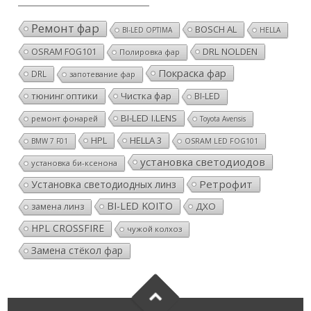
Ремонт фар
BOSCH AL
BI-LED OPTIMA
HELLA
OSRAM FOG101
DRL NOLDEN
Полировка фар
Покраска фар
DRL
запотевание фар
тюнинг оптики
Чистка фар
BI-LED
BI-LED I.LENS
ремонт фонарей
Toyota Avensis
HPL
HELLA 3
BMW 7 F01
OSRAM LED FOG101
установка светодиодов
установка би-ксенона
Ретрофит
Установка светодиодных линз
BI-LED KOITO
ДХО
замена линз
HPL CROSSFIRE
чужой колхоз
Замена стёкол фар