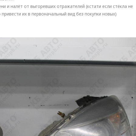
ни и налёт от выгоревших отражателей (кстати если стёкла не
 привести их в первоначальный вид без покупки новых)