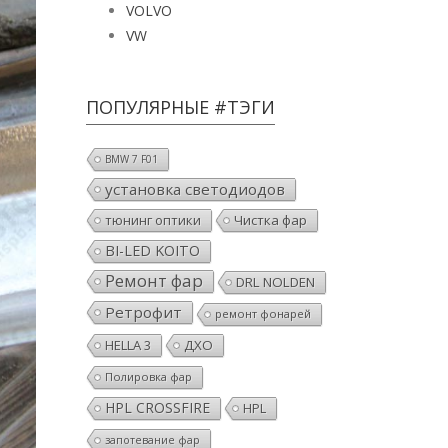
VOLVO
VW
ПОПУЛЯРНЫЕ #ТЭГИ
BMW 7 F01
установка светодиодов
тюнинг оптики
Чистка фар
BI-LED KOITO
Ремонт фар
DRL NOLDEN
Ретрофит
ремонт фонарей
HELLA 3
ДХО
Полировка фар
HPL CROSSFIRE
HPL
запотевание фар