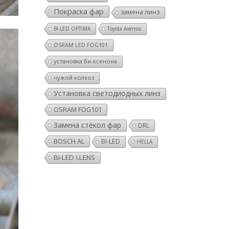
Покраска фар
замена линз
BI-LED OPTIMA
Toyota Avensis
OSRAM LED FOG101
установка би-ксенона
чужой колхоз
Установка светодиодных линз
OSRAM FOG101
Замена стёкол фар
DRL
BOSCH AL
BI-LED
HELLA
BI-LED I.LENS