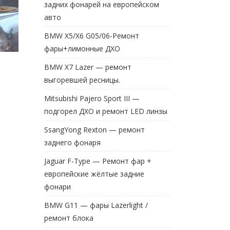
задних фонарей на европейском
авто
BMW X5/X6 G05/06-Ремонт
фары+лимонные ДХО
BMW X7 Lazer — ремонт
выгоревшей ресницы.
Mitsubishi Pajero Sport III —
подгорел ДХО и ремонт LED линзы
SsangYong Rexton — ремонт
заднего фонаря
Jaguar F-Type — Ремонт фар +
европейские жёлтые задние
фонари
BMW G11 — фары Lazerlight /
ремонт блока