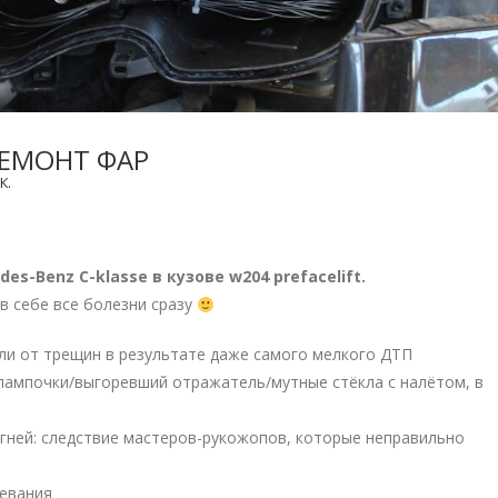
РЕМОНТ ФАР
К.
des-Benz C-klasse в кузове w204 prefacelift.
в себе все болезни сразу
или от трещин в результате даже самого мелкого ДТП
лампочки/выгоревший отражатель/мутные стёкла с налётом, в
гней: следствие мастеров-рукожопов, которые неправильно
тевания