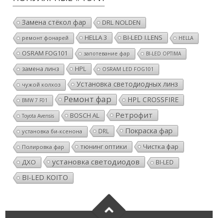
Замена стёкол фар
DRL NOLDEN
HELLA 3
BI-LED I.LENS
ремонт фонарей
HELLA
OSRAM FOG101
запотевание фар
BI-LED OPTIMA
HPL
замена линз
OSRAM LED FOG101
Установка светодиодных линз
чужой колхоз
Ремонт фар
HPL CROSSFIRE
BMW 7 F01
Ретрофит
BOSCH AL
Toyota Avensis
Покраска фар
DRL
установка би-ксенона
тюнинг оптики
Чистка фар
Полировка фар
установка светодиодов
ДХО
BI-LED
BI-LED KOITO