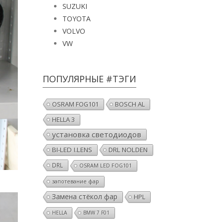
SUZUKI
TOYOTA
VOLVO
VW
ПОПУЛЯРНЫЕ #ТЭГИ
OSRAM FOG101
BOSCH AL
HELLA 3
установка светодиодов
BI-LED I.LENS
DRL NOLDEN
DRL
OSRAM LED FOG101
запотевание фар
Замена стёкол фар
HPL
HELLA
BMW 7 F01