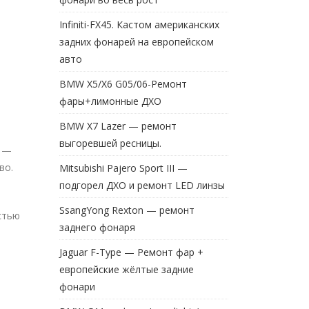
Infiniti-FX45. Кастом американских
задних фонарей на европейском
авто
BMW X5/X6 G05/06-Ремонт
фары+лимонные ДХО
BMW X7 Lazer — ремонт
выгоревшей ресницы.
s —
во.
Mitsubishi Pajero Sport III —
подгорел ДХО и ремонт LED линзы
SsangYong Rexton — ремонт
стью
заднего фонаря
Jaguar F-Type — Ремонт фар +
европейские жёлтые задние
фонари