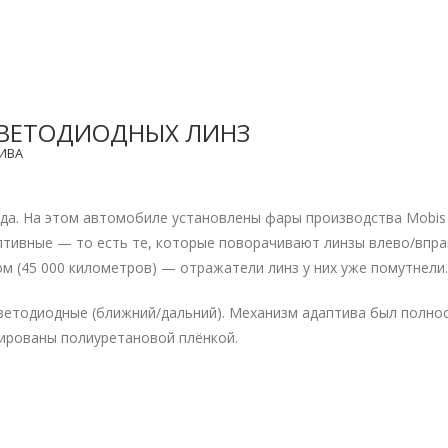
 СВЕТОДИОДНЫХ ЛИНЗ
ИВА
да. На этом автомобиле установлены фары производства Mobi
птивные — то есть те, которые поворачивают линзы влево/впра
м (45 000 километров) — отражатели линз у них уже помутнели.
ветодиодные (ближний/дальний). Механизм адаптива был полно
ированы полиуретановой плёнкой.