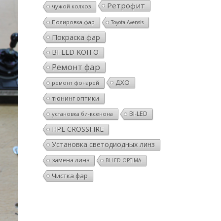
Ретрофит
чужой колхоз
Полировка фар
Toyota Avensis
Покраска фар
BI-LED KOITO
Ремонт фар
ДХО
ремонт фонарей
тюнинг оптики
BI-LED
установка би-ксенона
HPL CROSSFIRE
Установка светодиодных линз
замена линз
BI-LED OPTIMA
Чистка фар