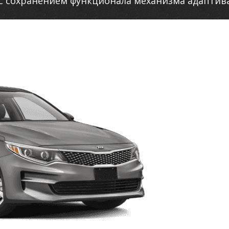
С сохранением функционала механизма адаптив