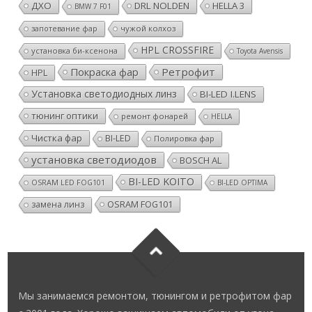
ДХО
DRL NOLDEN
HELLA 3
BMW 7 F01
чужой колхоз
запотевание фар
HPL CROSSFIRE
установка би-ксенона
Toyota Avensis
Покраска фар
Ретрофит
HPL
Установка светодиодных линз
BI-LED I.LENS
тюнинг оптики
ремонт фонарей
HELLA
Чистка фар
BI-LED
Полировка фар
установка светодиодов
BOSCH AL
BI-LED KOITO
OSRAM LED FOG101
BI-LED OPTIMA
OSRAM FOG101
замена линз
Мы занимаемся ремонтом, тюнингом и ретрофитом фар