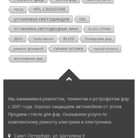
HPL CROSSFIRE
HELLA
установка светодиодов
DRL
Установка светодиодных линз
BI-LED OPTIMA
ДХО
BI-LED
Полировка фар
Toyota Avensis
тюнинг оптики
ремонт фонарей
чужой колхоз
запотевание фар
Мы занимаемся ремонтом, тюнингом и ретрофитом фар
с 2001 года. Хорошо защищаем автомобили от угона.
Продаем стёкла для фар. Оказываем услуги по
комплексному ремонту электрики и электроники.
Санкт-Петербург, ул. Шателена 9