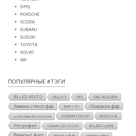
OPEL
PORSCHE
SCODA
SUBARU
SUZUKI
TOYOTA
VOLVO
VW
ПОПУЛЯРНЫЕ #ТЭГИ
BI-LED KOITO
HELLA 3
HPL
DRL NOLDEN
Покраска фар
Замена стёкол фар
BMW 7 F01
OSRAM FOG101
BOSCH AL
установка би-ксенона
Ретрофит
BI-LED I.LENS
OSRAM LED FOG101
Ремонт фар
Чистка фар
замена линз