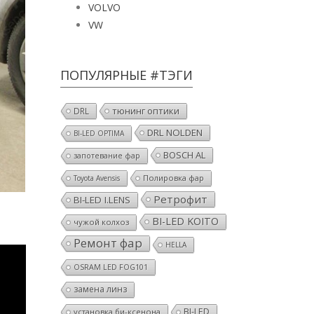
VOLVO
VW
ПОПУЛЯРНЫЕ #ТЭГИ
тюнинг оптики
DRL
DRL NOLDEN
BI-LED OPTIMA
BOSCH AL
запотевание фар
Полировка фар
Toyota Avensis
Ретрофит
BI-LED I.LENS
BI-LED KOITO
чужой колхоз
Ремонт фар
HELLA
OSRAM LED FOG101
замена линз
BI-LED
установка би-ксенона