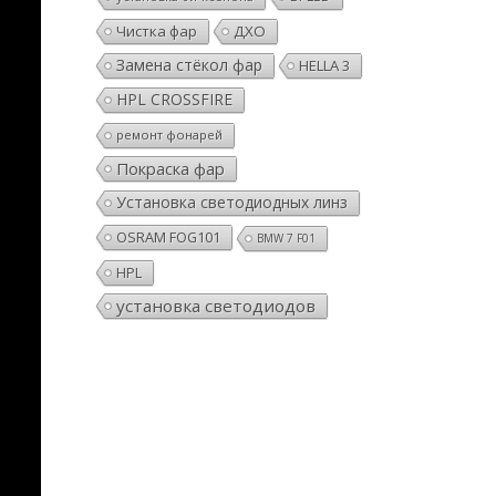
Чистка фар
ДХО
Замена стёкол фар
HELLA 3
HPL CROSSFIRE
ремонт фонарей
Покраска фар
Установка светодиодных линз
OSRAM FOG101
BMW 7 F01
HPL
установка светодиодов