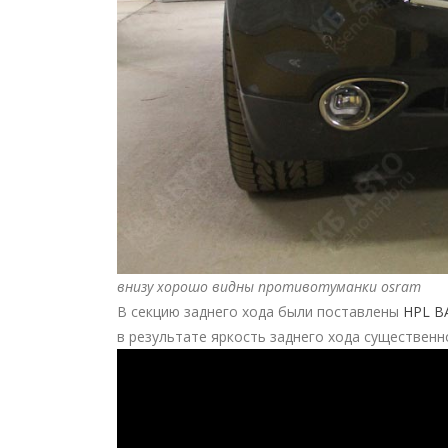
внизу хорошо видны противотуманки osram
В секцию заднего хода были поставлены
HPL B
в результате яркость заднего хода существенн