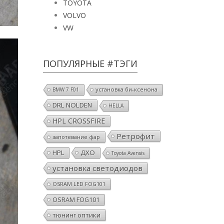
TOYOTA
VOLVO
VW
ПОПУЛЯРНЫЕ #ТЭГИ
установка би-ксенона
BMW 7 F01
DRL NOLDEN
HELLA
HPL CROSSFIRE
Ретрофит
запотевание фар
HPL
ДХО
Toyota Avensis
установка светодиодов
OSRAM LED FOG101
OSRAM FOG101
тюнинг оптики