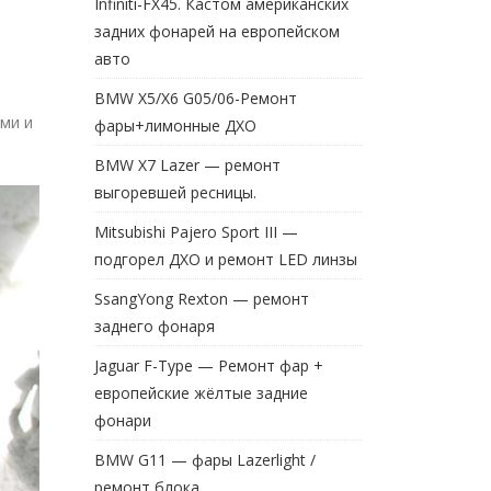
Infiniti-FX45. Кастом американских
задних фонарей на европейском
авто
BMW X5/X6 G05/06-Ремонт
ми и
фары+лимонные ДХО
BMW X7 Lazer — ремонт
выгоревшей ресницы.
Mitsubishi Pajero Sport III —
подгорел ДХО и ремонт LED линзы
SsangYong Rexton — ремонт
заднего фонаря
Jaguar F-Type — Ремонт фар +
европейские жёлтые задние
фонари
BMW G11 — фары Lazerlight /
ремонт блока