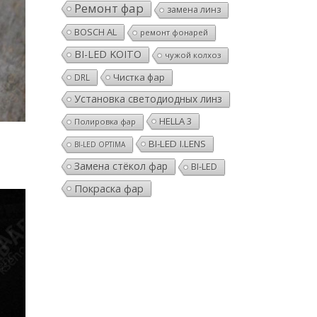
Ремонт фар
замена линз
BOSCH AL
ремонт фонарей
BI-LED KOITO
чужой колхоз
Чистка фар
DRL
Установка светодиодных линз
HELLA 3
Полировка фар
BI-LED I.LENS
BI-LED OPTIMA
Замена стёкол фар
BI-LED
Покраска фар