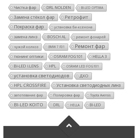
Чистка фар
DRL NOLDEN
BI-LED OPTIMA
Ретрофит
Замена стёкол фар
Покраска фар
установка би-ксенона
BOSCH AL
замена линз
ремонт фонарей
Ремонт фар
чужой колхоз
BMW 7 F01
тюнинг оптики
OSRAM FOG101
HELLA 3
BI-LED I.LENS
HPL
OSRAM LED FOG101
установка светодиодов
ДХО
HPL CROSSFIRE
Установка светодиодных линз
Полировка фар
запотевание фар
Toyota Avensis
BI-LED KOITO
DRL
BI-LED
HELLA