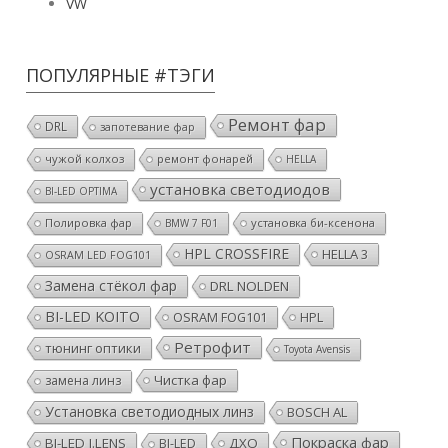
ПОПУЛЯРНЫЕ #ТЭГИ
Ремонт фар
DRL
запотевание фар
чужой колхоз
ремонт фонарей
HELLA
установка светодиодов
BI-LED OPTIMA
Полировка фар
установка би-ксенона
BMW 7 F01
HPL CROSSFIRE
HELLA 3
OSRAM LED FOG101
Замена стёкол фар
DRL NOLDEN
BI-LED KOITO
OSRAM FOG101
HPL
Ретрофит
тюнинг оптики
Toyota Avensis
Чистка фар
замена линз
Установка светодиодных линз
BOSCH AL
Покраска фар
BI-LED I.LENS
ДХО
BI-LED