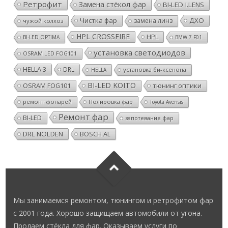
Ретрофит
Замена стёкол фар
BI-LED I.LENS
Чистка фар
ДХО
замена линз
чужой колхоз
HPL CROSSFIRE
HPL
BI-LED OPTIMA
BMW 7 F01
установка светодиодов
OSRAM LED FOG101
HELLA 3
DRL
установка би-ксенона
HELLA
BI-LED KOITO
OSRAM FOG101
тюнинг оптики
ремонт фонарей
Полировка фар
Toyota Avensis
Ремонт фар
BI-LED
запотевание фар
DRL NOLDEN
BOSCH AL
Мы занимаемся ремонтом, тюнингом и ретрофитом фар
с 2001 года. Хорошо защищаем автомобили от угона.
Продаем стёкла для фар. Оказываем услуги по