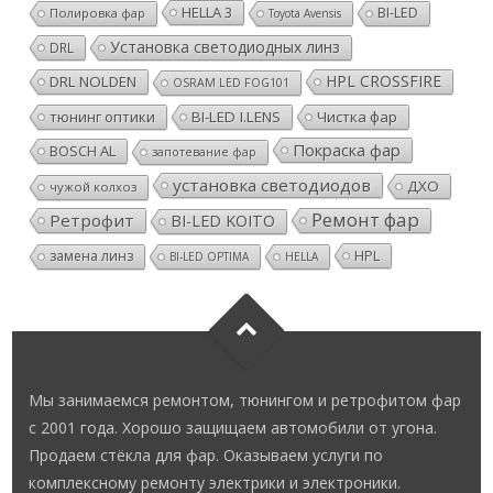
HELLA 3
BI-LED
Полировка фар
Toyota Avensis
Установка светодиодных линз
DRL
HPL CROSSFIRE
DRL NOLDEN
OSRAM LED FOG101
тюнинг оптики
BI-LED I.LENS
Чистка фар
Покраска фар
BOSCH AL
запотевание фар
установка светодиодов
ДХО
чужой колхоз
Ремонт фар
Ретрофит
BI-LED KOITO
HPL
замена линз
BI-LED OPTIMA
HELLA
Мы занимаемся ремонтом, тюнингом и ретрофитом фар
с 2001 года. Хорошо защищаем автомобили от угона.
Продаем стёкла для фар. Оказываем услуги по
комплексному ремонту электрики и электроники.