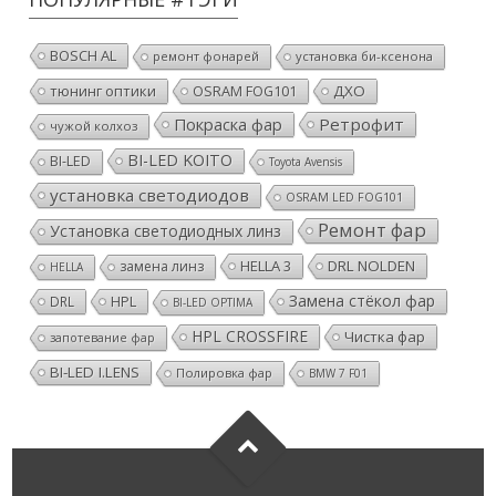
BOSCH AL
ремонт фонарей
установка би-ксенона
тюнинг оптики
OSRAM FOG101
ДХО
Покраска фар
Ретрофит
чужой колхоз
BI-LED KOITO
BI-LED
Toyota Avensis
установка светодиодов
OSRAM LED FOG101
Ремонт фар
Установка светодиодных линз
HELLA 3
DRL NOLDEN
замена линз
HELLA
Замена стёкол фар
HPL
DRL
BI-LED OPTIMA
HPL CROSSFIRE
Чистка фар
запотевание фар
BI-LED I.LENS
Полировка фар
BMW 7 F01