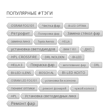
ПОПУЛЯРНЫЕ #ТЭГИ
OSRAM FOG101
Чистка фар
BI-LED OPTIMA
Ретрофит
Замена стёкол фар
Полировка фар
замена линз
Toyota Avensis
HELLA
установка светодиодов
ДХО
BMW 7 F01
HPL CROSSFIRE
DRL NOLDEN
BI-LED
Покраска фар
HELLA 3
DRL
запотевание фар
BI-LED KOITO
BI-LED I.LENS
BOSCH AL
установка би-ксенона
OSRAM LED FOG101
тюнинг оптики
ремонт фонарей
чужой колхоз
Установка светодиодных линз
HPL
Ремонт фар