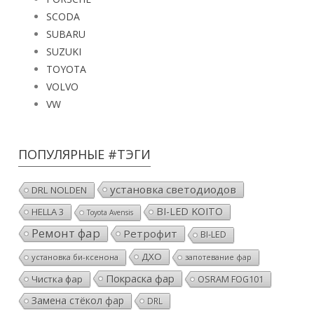
SCODA
SUBARU
SUZUKI
TOYOTA
VOLVO
VW
ПОПУЛЯРНЫЕ #ТЭГИ
установка светодиодов
DRL NOLDEN
BI-LED KOITO
HELLA 3
Toyota Avensis
Ремонт фар
Ретрофит
BI-LED
ДХО
установка би-ксенона
запотевание фар
Покраска фар
Чистка фар
OSRAM FOG101
Замена стёкол фар
DRL