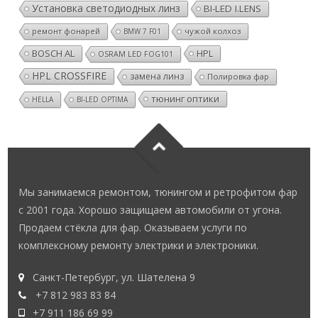
Установка светодиодных линз
BI-LED I.LENS
ремонт фонарей
чужой колхоз
BMW 7 F01
BOSCH AL
HPL
OSRAM LED FOG101
HPL CROSSFIRE
замена линз
Полировка фар
тюнинг оптики
HELLA
BI-LED OPTIMA
Мы занимаемся ремонтом, тюнингом и ретрофитом фар
с 2001 года. Хорошо защищаем автомобили от угона.
Продаем стёкла для фар. Оказываем услуги по
комплексному ремонту электрики и электроники.
Санкт-Петербург, ул. Шателена 9
+7 812 983 83 84
+7 911 186 69 99