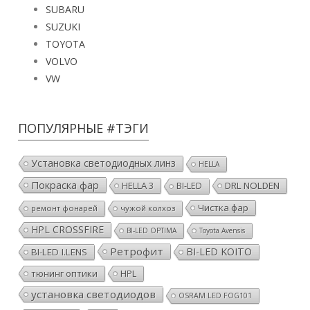
SUBARU
SUZUKI
TOYOTA
VOLVO
VW
ПОПУЛЯРНЫЕ #ТЭГИ
Установка светодиодных линз
HELLA
Покраска фар
HELLA 3
DRL NOLDEN
BI-LED
Чистка фар
ремонт фонарей
чужой колхоз
HPL CROSSFIRE
BI-LED OPTIMA
Toyota Avensis
Ретрофит
BI-LED KOITO
BI-LED I.LENS
тюнинг оптики
HPL
установка светодиодов
OSRAM LED FOG101