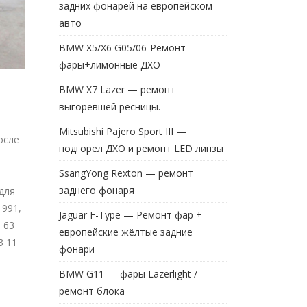
задних фонарей на европейском
авто
BMW X5/X6 G05/06-Ремонт
фары+лимонные ДХО
BMW X7 Lazer — ремонт
выгоревшей ресницы.
Mitsubishi Pajero Sport III —
осле
подгорел ДХО и ремонт LED линзы
SsangYong Rexton — ремонт
заднего фонаря
для
 991,
Jaguar F-Type — Ремонт фар +
, 63
европейские жёлтые задние
3 11
фонари
BMW G11 — фары Lazerlight /
ремонт блока