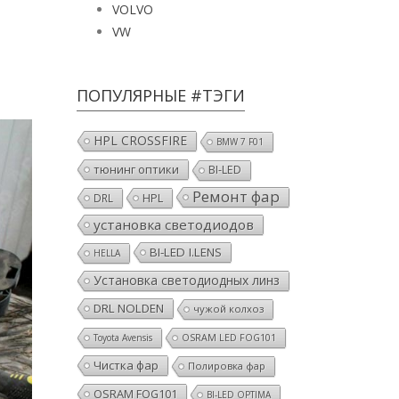
VOLVO
VW
ПОПУЛЯРНЫЕ #ТЭГИ
HPL CROSSFIRE
BMW 7 F01
тюнинг оптики
BI-LED
Ремонт фар
HPL
DRL
установка светодиодов
BI-LED I.LENS
HELLA
Установка светодиодных линз
DRL NOLDEN
чужой колхоз
Toyota Avensis
OSRAM LED FOG101
Чистка фар
Полировка фар
OSRAM FOG101
BI-LED OPTIMA