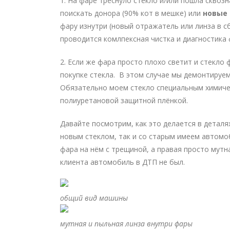
1. На фаре треснуло стекло и/или пошла скво
поискать донора (90% кот в мешке) или
новые
фару изнутри (новый отражатель или линза в сб
проводится комлпексная чистка и диагностика 
2. Если же фара просто плохо светит и стекло
покупке стекла. В этом случае мы демонтируем
Обязательно моем стекло специальным химиче
полиуретановой защитной плёнкой.
Давайте посмотрим, как это делается в деталя
новым стеклом, так и со старым имеем автомоб
фара на нём с трещиной, а правая просто мутн
клиента автомобиль в ДТП не был.
общий вид машины
мутная и пыльная линза внутри фары