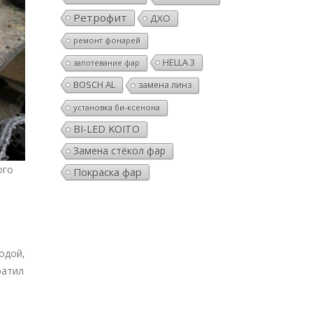
Ретрофит
ДХО
ремонт фонарей
HELLA 3
запотевание фар
BOSCH AL
замена линз
установка би-ксенона
BI-LED KOITO
Замена стёкол фар
ого
Покраска фар
одой,
ратил