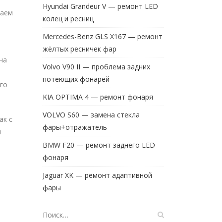
Hyundai Grandeur V — ремонт LED
раем
колец и ресниц
Mercedes-Benz GLS X167 — ремонт
жёлтых ресничек фар
на
Volvo V90 II — проблема задних
потеющих фонарей
го
KIA OPTIMA 4 — ремонт фонаря
VOLVO S60 — замена стекла
ак с
фары+отражатель
я
BMW F20 — ремонт заднего LED
фонаря
Jaguar XK — ремонт адаптивной
фары