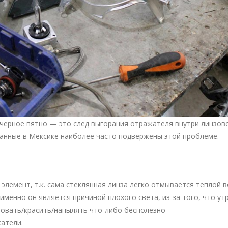
а черное пятно — это след выгорания отражателя внутри линзов
ранные в Мексике наиболее часто подвержены этой проблеме.
элемент, т.к. сама стеклянная линза легко отмывается теплой в
 именно он является причиной плохого света, из-за того, что ут
овать/красить/напылять что-либо бесполезно —
атели.