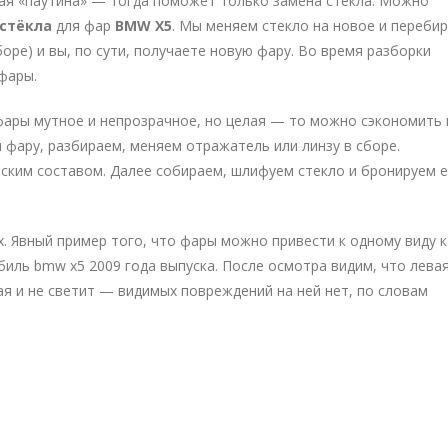
зная «паутина» — тогда поможет только замена стекла. Можно
 стёкла
для фар
BMW X5
. Мы меняем стекло на новое и переби
оре) и вы, по сути, получаете новую фару. Во время разборки
фары.
 фары мутное и непрозрачное, но целая — то можно сэкономить 
 фару, разбираем, меняем отражатель или линзу в сборе.
ским составом. Далее собираем, шлифуем стекло и бронируем е
х. Явный пример того, что фары можно привести к одному виду к
иль bmw x5 2009 года выпуска. После осмотра видим, что лева
ая и не светит — видимых повреждений на ней нет, по словам