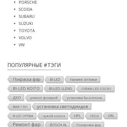
PORSCHE
SCODA
SUBARU
SUZUKI
TOYOTA
VOLVO
VW
ПОПУЛЯРНЫЕ #ТЭГИ
Покраска фар
тюнинг оптики
BI-LED
BI-LED KOITO
BI-LED I.LENS
OSRAM LED FOG101
ДХО
ремонт фонарей
установка би-ксенона
установка светодиодов
BMW 7 F01
HPL
DRL
чужой колхоз
BI-LED OPTIMA
HELLA
Ремонт фар
BOSCH AL
Полировка фар