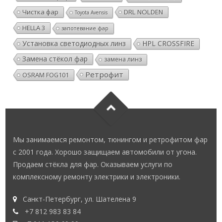
Чистка фар
DRL NOLDEN
Toyota Avensis
HELLA 3
запотевание фар
Установка светодиодных линз
HPL CROSSFIRE
Замена стёкол фар
замена линз
Ретрофит
OSRAM FOG101
Мы занимаемся ремонтом, тюнингом и ретрофитом фар
с 2001 года. Хорошо защищаем автомобили от угона.
Продаем стёкла для фар. Оказываем услуги по
комплексному ремонту электрики и электроники.
Санкт-Петербург, ул. Шателена 9
+7 812 983 83 84