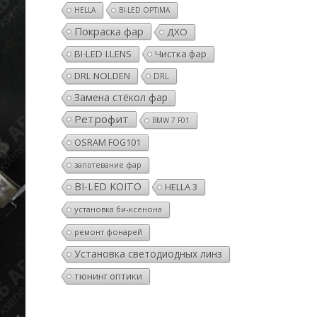
HELLA
BI-LED OPTIMA
Покраска фар
ДХО
BI-LED I.LENS
Чистка фар
DRL NOLDEN
DRL
Замена стёкол фар
Ретрофит
BMW 7 F01
OSRAM FOG101
запотевание фар
BI-LED KOITO
HELLA 3
установка би-ксенона
ремонт фонарей
Установка светодиодных линз
тюнинг оптики