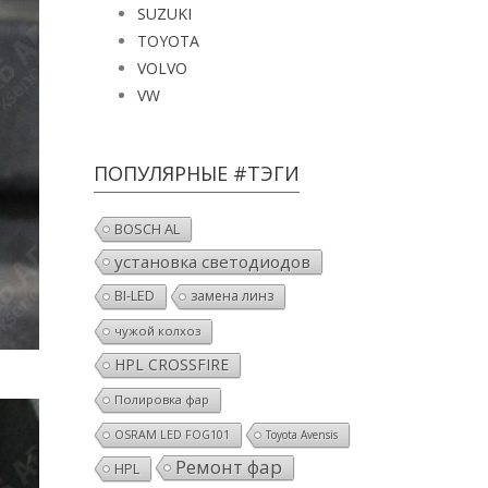
SUZUKI
TOYOTA
VOLVO
VW
ПОПУЛЯРНЫЕ #ТЭГИ
BOSCH AL
установка светодиодов
BI-LED
замена линз
чужой колхоз
HPL CROSSFIRE
Полировка фар
OSRAM LED FOG101
Toyota Avensis
Ремонт фар
HPL