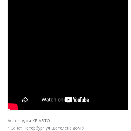
Автостудия КБ АВТО
г Санкт Петербург ул Шателена дом 9