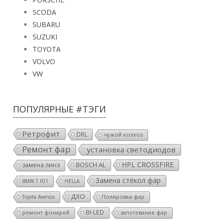
SCODA
SUBARU
SUZUKI
TOYOTA
VOLVO
VW
ПОПУЛЯРНЫЕ #ТЭГИ
Ретрофит
DRL
чужой колхоз
Ремонт фар
установка светодиодов
HPL CROSSFIRE
BOSCH AL
замена линз
Замена стёкол фар
BMW 7 F01
HELLA
ДХО
Полировка фар
Toyota Avensis
BI-LED
ремонт фонарей
запотевание фар