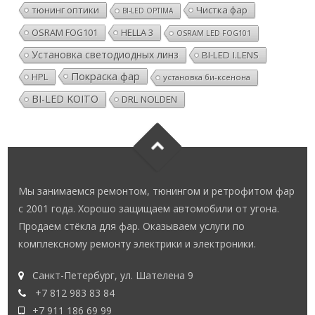
тюнинг оптики
Чистка фар
BI-LED OPTIMA
OSRAM FOG101
HELLA 3
OSRAM LED FOG101
Установка светодиодных линз
BI-LED I.LENS
Покраска фар
HPL
установка би-ксенона
BI-LED KOITO
DRL NOLDEN
Мы занимаемся ремонтом, тюнингом и ретрофитом фар
с 2001 года. Хорошо защищаем автомобили от угона.
Продаем стёкла для фар. Оказываем услуги по
комплексному ремонту электрики и электроники.
Санкт-Петербург, ул. Шателена 9
+7 812 983 83 84
+7 911 186 69 99