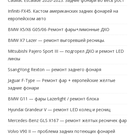
Cadillac Escalade 2020-2023. Задние фонари во весь рост
Infiniti-FX45. Кастом американских задних фонарей на
европейском авто
BMW X5/X6 G05/06-Ремонт фары+лимонные ДХО
BMW X7 Lazer — ремонт выгоревшей ресницы.
Mitsubishi Pajero Sport III — подгорел ДХО и ремонт LED
линзы
SsangYong Rexton — ремонт заднего фонаря
Jaguar F-Type — Ремонт фар + европейские жёлтые
задние фонари
BMW G11 — фары Lazerlight / ремонт блока
Hyundai Grandeur V — ремонт LED колец и ресниц
Mercedes-Benz GLS X167 — ремонт жёлтых ресничек фар
Volvo V90 II — проблема задних потеющих фонарей