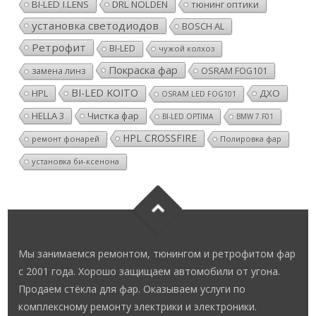
BI-LED I.LENS
DRL NOLDEN
тюнинг оптики
установка светодиодов
BOSCH AL
Ретрофит
BI-LED
чужой колхоз
Покраска фар
OSRAM FOG101
замена линз
BI-LED KOITO
HPL
ДХО
OSRAM LED FOG101
HELLA 3
Чистка фар
BI-LED OPTIMA
BMW 7 F01
HPL CROSSFIRE
ремонт фонарей
Полировка фар
установка би-ксенона
Мы занимаемся ремонтом, тюнингом и ретрофитом фар
с 2001 года. Хорошо защищаем автомобили от угона.
Продаем стёкла для фар. Оказываем услуги по
комплексному ремонту электрики и электроники.