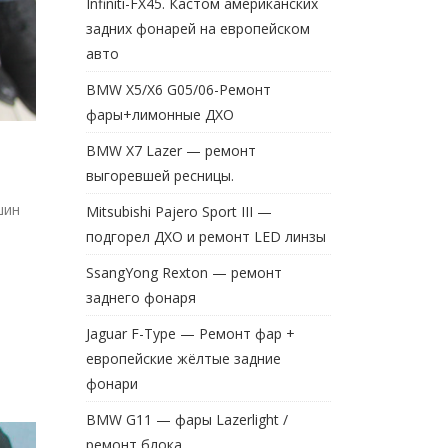
Infiniti-FX45. Кастом американских
задних фонарей на европейском
авто
BMW X5/X6 G05/06-Ремонт
фары+лимонные ДХО
BMW X7 Lazer — ремонт
выгоревшей ресницы.
шин
Mitsubishi Pajero Sport III —
подгорел ДХО и ремонт LED линзы
SsangYong Rexton — ремонт
заднего фонаря
Jaguar F-Type — Ремонт фар +
европейские жёлтые задние
фонари
BMW G11 — фары Lazerlight /
ремонт блока