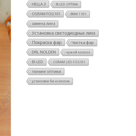
HELLA 3
BI-LED OPTIMA
OSRAM FOG101
BMW 7 F01
замена линз
Установка светодиодных линз
Покраска фар
Чистка фар
DRL NOLDEN
чужой колхоз
BI-LED
OSRAM LED FOG101
тюнинг оптики
установка би-ксенона