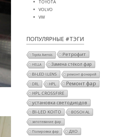
TOYOTA
VOLVO
VW
ПОПУЛЯРНЫЕ #ТЭГИ
Ретрофит
Toyota Avensis
Замена стёкол фар
HELLA
BI-LED I.LENS
ремонт фонарей
Ремонт фар
HPL
DRL
HPL CROSSFIRE
установка светодиодов
BI-LED KOITO
BOSCH AL
запотевание фар
ДХО
Полировка фар