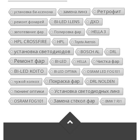
Ретрофит
замена линз
установка би-ксенона
BI-LED I.LENS
ДХО
ремонт фонарей
HELLA 3
Полировка фар
запотевание фар
HPL CROSSFIRE
HPL
Toyota Avensis
установка светодиодов
BOSCH AL
DRL
Ремонт фар
Чистка фар
BI-LED
HELLA
BI-LED KOITO
BI-LED OPTIMA
OSRAM LED FOG101
Покраска фар
DRL NOLDEN
чужой колхоз
Установка светодиодных линз
тюнинг оптики
Замена стёкол фар
OSRAM FOG101
BMW 7 F01
Мы занимаемся ремонтом, тюнингом и ретрофитом фар