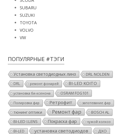
SCODA
SUBARU
SUZUKI
TOYOTA
VOLVO
VW
ПОПУЛЯРНЫЕ #ТЭГИ
Установка светодиодных линз
DRL NOLDEN
BI-LED KOITO
DRL
ремонт фонарей
OSRAM FOG101
установка би-ксенона
Ретрофит
Полировка фар
запотевание фар
Ремонт фар
тюнинг оптики
BOSCH AL
Покраска фар
BI-LED I.LENS
чужой колхоз
установка светодиодов
ДХО
BI-LED