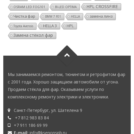
HPL CROSSFIRE
OSRAM LED FOG101
BI-LED OPTIMA
Чистка фар
замена линз
BMW 7 F01
HELLA
HELLA 3
HPL
Toyota Avensis
Замена стёкол фар
Мы занимаемся ремонтом, тюнингом и ретрофитом фар
с 2001 года. Хорошо защищаем автомобили от угона.
Продаем стёкла для фар. Оказываем услуги по
комплексному ремонту электрики и электроники.
Санкт-Петербург, ул. Шателена 9
+7 812 983 83 84
+7 911 186 69 99
E-mail:
info@ksenonspb.ru