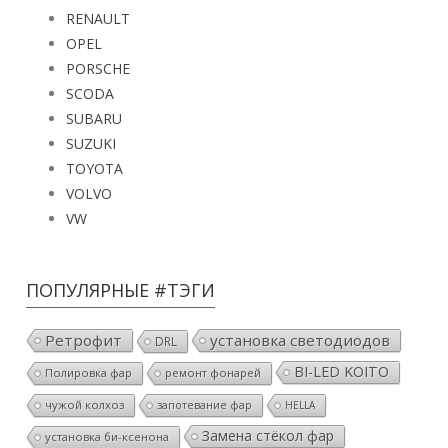
RENAULT
OPEL
PORSCHE
SCODA
SUBARU
SUZUKI
TOYOTA
VOLVO
VW
ПОПУЛЯРНЫЕ #ТЭГИ
Ретрофит
установка светодиодов
DRL
BI-LED KOITO
Полировка фар
ремонт фонарей
чужой колхоз
запотевание фар
HELLA
Замена стёкол фар
установка би-ксенона