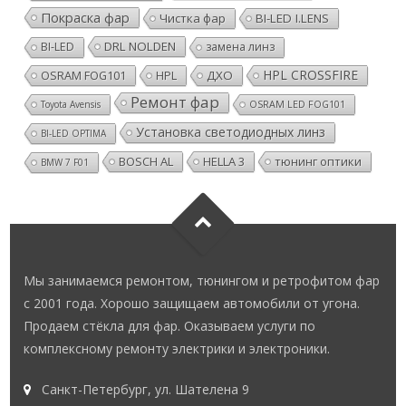
Покраска фар
Чистка фар
BI-LED I.LENS
DRL NOLDEN
BI-LED
замена линз
HPL CROSSFIRE
OSRAM FOG101
HPL
ДХО
Ремонт фар
Toyota Avensis
OSRAM LED FOG101
Установка светодиодных линз
BI-LED OPTIMA
BOSCH AL
HELLA 3
тюнинг оптики
BMW 7 F01
Мы занимаемся ремонтом, тюнингом и ретрофитом фар
с 2001 года. Хорошо защищаем автомобили от угона.
Продаем стёкла для фар. Оказываем услуги по
комплексному ремонту электрики и электроники.
Санкт-Петербург, ул. Шателена 9