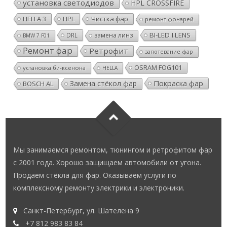
HELLA 3
HPL
Чистка фар
ремонт фонарей
BI-LED I.LENS
DRL
замена линз
BMW 7 F01
Ремонт фар
Ретрофит
запотевание фар
OSRAM FOG101
установка би-ксенона
HELLA
Покраска фар
Замена стёкол фар
BOSCH AL
Мы занимаемся ремонтом, тюнингом и ретрофитом фар
с 2001 года. Хорошо защищаем автомобили от угона.
Продаем стёкла для фар. Оказываем услуги по
комплексному ремонту электрики и электроники.
Санкт-Петербург, ул. Шателена 9
+7 812 983 83 84
+7 911 186 69 99