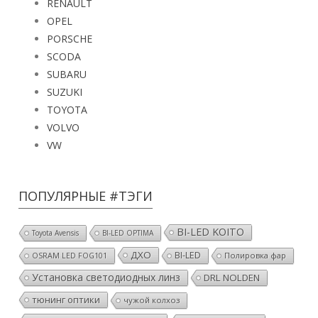
OPEL
PORSCHE
SCODA
SUBARU
SUZUKI
TOYOTA
VOLVO
VW
ПОПУЛЯРНЫЕ #ТЭГИ
BI-LED KOITO
Toyota Avensis
BI-LED OPTIMA
ДХО
BI-LED
Полировка фар
OSRAM LED FOG101
Установка светодиодных линз
DRL NOLDEN
тюнинг оптики
чужой колхоз
установка светодиодов
HPL CROSSFIRE