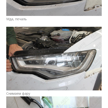
Мда, печаль
Снимаем фару