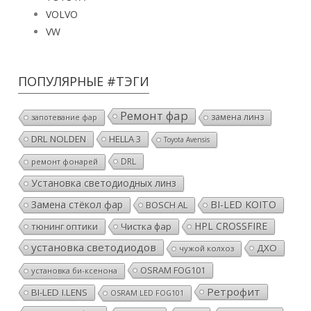
VOLVO
VW
ПОПУЛЯРНЫЕ #ТЭГИ
Ремонт фар
замена линз
запотевание фар
DRL NOLDEN
HELLA 3
Toyota Avensis
DRL
ремонт фонарей
Установка светодиодных линз
Замена стёкол фар
BI-LED KOITO
BOSCH AL
HPL CROSSFIRE
тюнинг оптики
Чистка фар
установка светодиодов
ДХО
чужой колхоз
OSRAM FOG101
установка би-ксенона
Ретрофит
BI-LED I.LENS
OSRAM LED FOG101