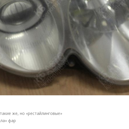
такие же, но «рестайлинговые»
кла» фар