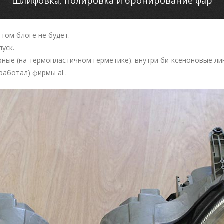
Шлифовка, полировка и бронирование фар
этом блоге не будет.
уск.
ные (на термопластичном герметике). внутри би-ксеноновые линз
работал) фирмы al .