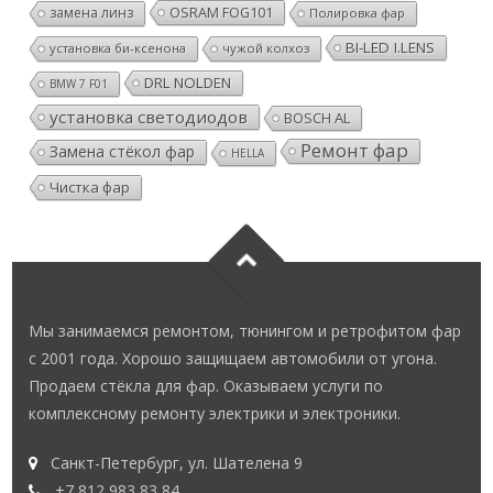
OSRAM FOG101
замена линз
Полировка фар
BI-LED I.LENS
установка би-ксенона
чужой колхоз
DRL NOLDEN
BMW 7 F01
установка светодиодов
BOSCH AL
Ремонт фар
Замена стёкол фар
HELLA
Чистка фар
Мы занимаемся ремонтом, тюнингом и ретрофитом фар
с 2001 года. Хорошо защищаем автомобили от угона.
Продаем стёкла для фар. Оказываем услуги по
комплексному ремонту электрики и электроники.
Санкт-Петербург, ул. Шателена 9
+7 812 983 83 84