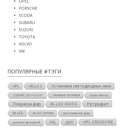
OPEL
PORSCHE
SCODA
SUBARU
SUZUKI
TOYOTA
VOLVO
VW
ПОПУЛЯРНЫЕ #ТЭГИ
Установка светодиодных линз
HPL
HELLA 3
тюнинг оптики
OSRAM LED FOG101
Toyota Avensis
Покраска фар
Ретрофит
BI-LED KOITO
BI-LED
BI-LED OPTIMA
запотевание фар
HPL CROSSFIRE
ДХО
DRL
ремонт фонарей